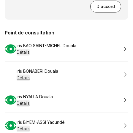
D'accord
Point de consultation
Réserver
iris BAO SAINT-MICHEL Douala
Détails
Réserver
iris BONABERI Douala
Détails
Réserver
iris NYALLA Douala
Détails
Réserver
iris BIYEM-ASSI Yaoundé
Détails