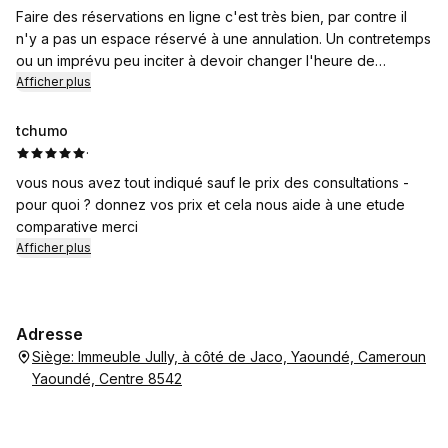
Faire des réservations en ligne c'est très bien, par contre il
n'y a pas un espace réservé à une annulation. Un contretemps
ou un imprévu peu inciter à devoir changer l'heure de
réservation ou carrément l'annuler. Ça permet de donner
Afficher plus
l'opportunité à d'autres .
Merci
tchumo
·
vous nous avez tout indiqué sauf le prix des consultations -
pour quoi ? donnez vos prix et cela nous aide à une etude
comparative merci
Afficher plus
Adresse
Siège: Immeuble Jully, à côté de Jaco, Yaoundé, Cameroun
Yaoundé, Centre 8542