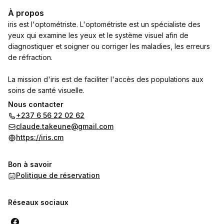
À propos
iris est l'optométriste. L'optométriste est un spécialiste des
yeux qui examine les yeux et le système visuel afin de
diagnostiquer et soigner ou corriger les maladies, les erreurs
de réfraction.
La mission d'iris est de faciliter l'accès des populations aux
soins de santé visuelle.
Nous contacter
Si tu as mal aux yeux, mal à la tête; si tu ne vois pas bien ou tu
+237 6 56 22 02 62
veux changer tes lunettes, fais des économies en souscrivant
claude.takeune@gmail.com
à un abonnement et profite gratuitement des consultations,
https://iris.cm
examens des yeux et rendez-vous dans le réseau iris.
Bon à savoir
Abonnements Mensuel: 11000 - Annuel: 26000 - Familial
Politique de réservation
annuel: 60000 - Spécial annuel pour Personnels de santé et
Enseignants.
Réseaux sociaux
Les lunettes et les médicaments sont disponibles dans nos
points de consultation.