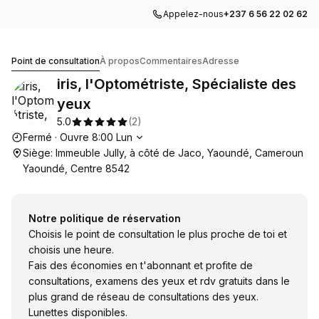
Appelez-nous
+237 6 56 22 02 62
iris, l'Optométriste, Spécialiste des yeux
Point de consultation
À propos
Commentaires
Adresse
iris, l'Optométriste, Spécialiste des
yeux
5.0
(
2
)
Heures d'ouverture
Fermé
·
Ouvre
8:00
Lun
Siège: Immeuble Jully, à côté de Jaco, Yaoundé, Cameroun
Yaoundé, Centre 8542
Notre politique de réservation
Choisis le point de consultation le plus proche de toi et
choisis une heure.
Fais des économies en t'abonnant et profite de
consultations, examens des yeux et rdv gratuits dans le
plus grand de réseau de consultations des yeux.
Lunettes disponibles.