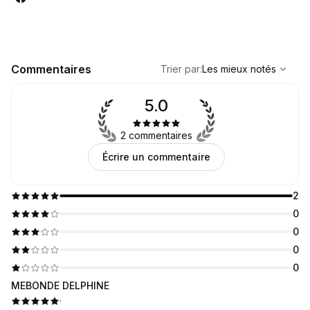
,
Les mieux notés
Sort
Commentaires
Trier par
:
Les mieux notés
5.0
2 commentaires
Écrire un commentaire
2
0
0
0
0
MEBONDE DELPHINE
·